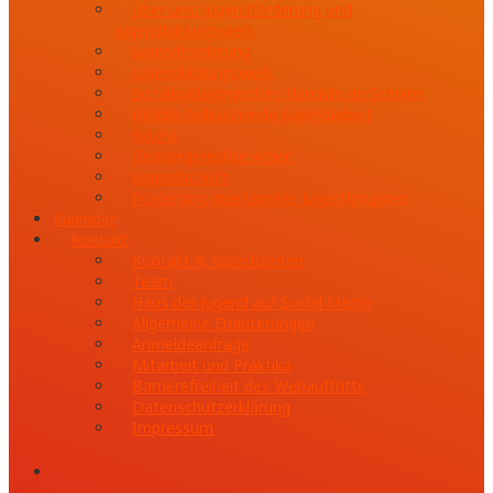
Über uns: Jugendförderung und
Jugendbildungswerk
Jugendförderung
Jugendbildungswerk
Sozialpädagogisches Handeln an Schulen
Mobile Aufsuchende Jugendarbeit
KiJuPa
Gendergerechte Arbeit
Jugendschutz
Förderung anerkannter Jugendgruppen
Kalender
Kontakt
Kontakt & Sprechzeiten
Team
Haus der Jugend auf Social Media
Allgemeine Erläuterungen
Anmeldeanfrage
Mitarbeit und Praktika
Barrierefreiheit des Webauftritts
Datenschutzerklärung
Impressum