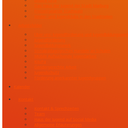
Unsere Orte
Das Haus der Jugend der Stadt Marburg
Freizeitgelände Stadtwald
Kinder- und Jugendclubs in den Stadtteilen
Arbeitsfelder
Über uns: Jugendförderung und Jugendbildungswer
Jugendförderung
Jugendbildungswerk
Sozialpädagogisches Handeln an Schulen
Mobile Aufsuchende Jugendarbeit
KiJuPa
Gendergerechte Arbeit
Jugendschutz
Förderung anerkannter Jugendgruppen
Kalender
Kontakt
Kontakt & Sprechzeiten
Team
Haus der Jugend auf Social Media
Allgemeine Erläuterungen