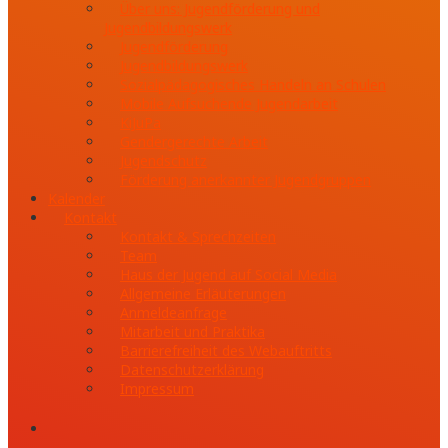
Über uns: Jugendförderung und
Jugendbildungswerk
Jugendförderung
Jugendbildungswerk
Sozialpädagogisches Handeln an Schulen
Mobile Aufsuchende Jugendarbeit
KiJuPa
Gendergerechte Arbeit
Jugendschutz
Förderung anerkannter Jugendgruppen
Kalender
Kontakt
Kontakt & Sprechzeiten
Team
Haus der Jugend auf Social Media
Allgemeine Erläuterungen
Anmeldeanfrage
Mitarbeit und Praktika
Barrierefreiheit des Webauftritts
Datenschutzerklärung
Impressum