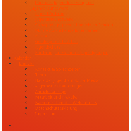
Über uns: Jugendförderung und
Jugendbildungswerk
Jugendförderung
Jugendbildungswerk
Sozialpädagogisches Handeln an Schulen
Mobile Aufsuchende Jugendarbeit
KiJuPa
Gendergerechte Arbeit
Jugendschutz
Förderung anerkannter Jugendgruppen
Kalender
Kontakt
Kontakt & Sprechzeiten
Team
Haus der Jugend auf Social Media
Allgemeine Erläuterungen
Anmeldeanfrage
Mitarbeit und Praktika
Barrierefreiheit des Webauftritts
Datenschutzerklärung
Impressum