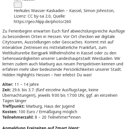
Herkules Wasser-Kaskaden – Kassel, Simon Johnston,
Lizenz: CC by-sa 2.0, Quelle:
https://geo.hlipp.de/photo/260
Zu Ferienbeginn erwarten Euch fünf abwechslungsreiche Ausflüge
zu besonderen Orten in Hessen. Vor Ort checken wir digitale
Citytouren, Ausstellungen oder Geocaches. Kommt mit auf
interaktive Zeitreisen ins mittelalterliche Frankfurt, zum
Weltkulturerbe Bergpark Wilhelmshöhe in Kassel oder zu den
Sehenswürdigkeiten unserer Landeshauptstadt Wiesbaden. Wir
lernen zudem auch Marburg aus neuen Perspektiven kennen und
erfahren mehr über bedeutende Persönlichkeiten unserer Stadt.
Hidden Highlights Hessen – hier erlebst Du was!
Alter:
11 – 14 Jahre
Zeit:
29.6. bis 3.7. (fünf einzelne Ausflugstage, keine
Übernachtungen!), jeweils 9:00 bis 17:00 Uhr, ggf. an einzelnen
Tagen länger
Treffpunkt:
Marburg, Haus der Jugend
Kosten:
100 Euro / Ermäßigung möglich
Teilnehmerzahl:
8 – 20 Teilnehmer*innen
Anmeldung Freizeiten auf Zmart iVent: