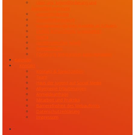
Über uns: Jugendförderung und
Jugendbildungswerk
Jugendförderung
Jugendbildungswerk
Sozialpädagogisches Handeln an Schulen
Mobile Aufsuchende Jugendarbeit
KiJuPa
Gendergerechte Arbeit
Jugendschutz
Förderung anerkannter Jugendgruppen
Kalender
Kontakt
Kontakt & Sprechzeiten
Team
Haus der Jugend auf Social Media
Allgemeine Erläuterungen
Anmeldeanfrage
Mitarbeit und Praktika
Barrierefreiheit des Webauftritts
Datenschutzerklärung
Impressum