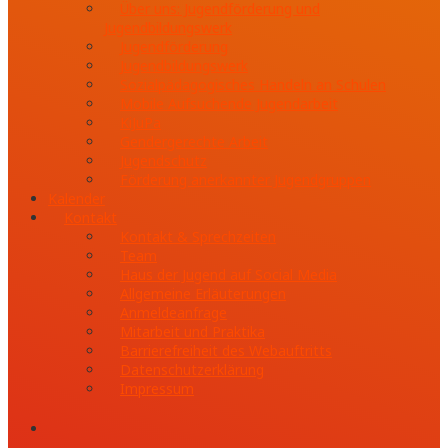
Über uns: Jugendförderung und
Jugendbildungswerk
Jugendförderung
Jugendbildungswerk
Sozialpädagogisches Handeln an Schulen
Mobile Aufsuchende Jugendarbeit
KiJuPa
Gendergerechte Arbeit
Jugendschutz
Förderung anerkannter Jugendgruppen
Kalender
Kontakt
Kontakt & Sprechzeiten
Team
Haus der Jugend auf Social Media
Allgemeine Erläuterungen
Anmeldeanfrage
Mitarbeit und Praktika
Barrierefreiheit des Webauftritts
Datenschutzerklärung
Impressum