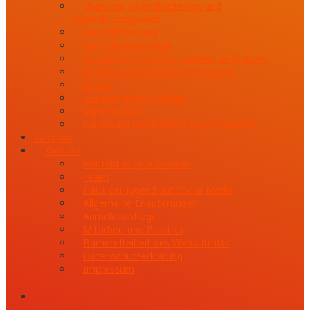
Über uns: Jugendförderung und
Jugendbildungswerk
Jugendförderung
Jugendbildungswerk
Sozialpädagogisches Handeln an Schulen
Mobile Aufsuchende Jugendarbeit
KiJuPa
Gendergerechte Arbeit
Jugendschutz
Förderung anerkannter Jugendgruppen
Kalender
Kontakt
Kontakt & Sprechzeiten
Team
Haus der Jugend auf Social Media
Allgemeine Erläuterungen
Anmeldeanfrage
Mitarbeit und Praktika
Barrierefreiheit des Webauftritts
Datenschutzerklärung
Impressum