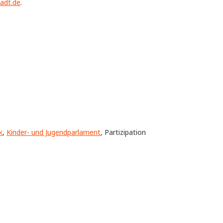
adt.de
.
k
,
Kinder- und Jugendparlament
, Partizipation