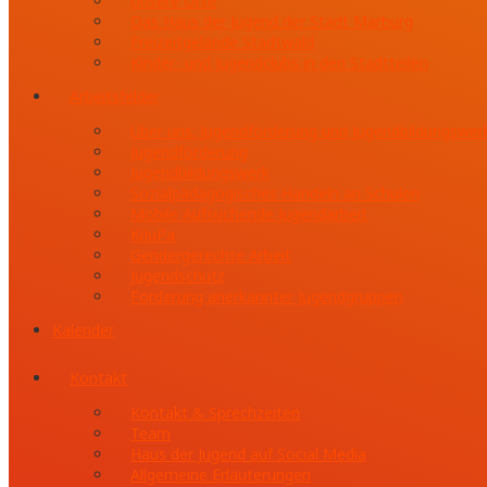
Unsere Orte
Das Haus der Jugend der Stadt Marburg
Freizeitgelände Stadtwald
Kinder- und Jugendclubs in den Stadtteilen
Arbeitsfelder
Über uns: Jugendförderung und Jugendbildungswer
Jugendförderung
Jugendbildungswerk
Sozialpädagogisches Handeln an Schulen
Mobile Aufsuchende Jugendarbeit
KiJuPa
Gendergerechte Arbeit
Jugendschutz
Förderung anerkannter Jugendgruppen
Kalender
Kontakt
Kontakt & Sprechzeiten
Team
Haus der Jugend auf Social Media
Allgemeine Erläuterungen