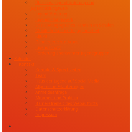
Über uns: Jugendförderung und
Jugendbildungswerk
Jugendförderung
Jugendbildungswerk
Sozialpädagogisches Handeln an Schulen
Mobile Aufsuchende Jugendarbeit
KiJuPa
Gendergerechte Arbeit
Jugendschutz
Förderung anerkannter Jugendgruppen
Kalender
Kontakt
Kontakt & Sprechzeiten
Team
Haus der Jugend auf Social Media
Allgemeine Erläuterungen
Anmeldeanfrage
Mitarbeit und Praktika
Barrierefreiheit des Webauftritts
Datenschutzerklärung
Impressum