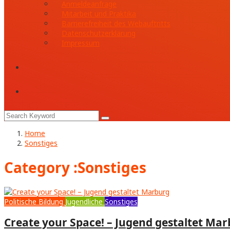
Anmeldeanfrage
Mitarbeit und Praktika
Barrierefreiheit des Webauftritts
Datenschutzerklärung
Impressum
Home
Sonstiges
Category :Sonstiges
Politische Bildung
Jugendliche
Sonstiges
Create your Space! – Jugend gestaltet Ma