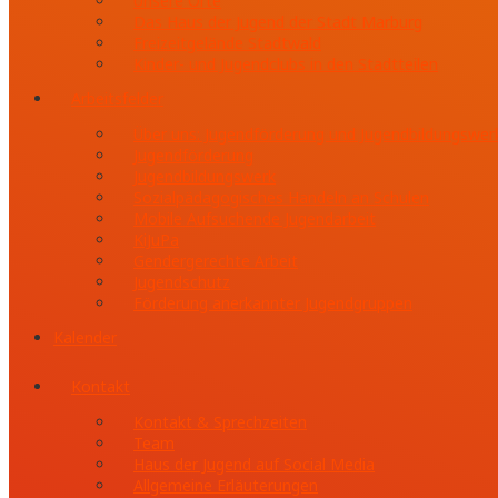
Unsere Orte
Das Haus der Jugend der Stadt Marburg
Freizeitgelände Stadtwald
Kinder- und Jugendclubs in den Stadtteilen
Arbeitsfelder
Über uns: Jugendförderung und Jugendbildungswer
Jugendförderung
Jugendbildungswerk
Sozialpädagogisches Handeln an Schulen
Mobile Aufsuchende Jugendarbeit
KiJuPa
Gendergerechte Arbeit
Jugendschutz
Förderung anerkannter Jugendgruppen
Kalender
Kontakt
Kontakt & Sprechzeiten
Team
Haus der Jugend auf Social Media
Allgemeine Erläuterungen