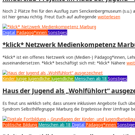
Noch 2 Plätze frei für den Ausflug zum Senckenbergmuseum (s.u.) 
ist hier genau richtig. Freut Euch auf aufregende
weiterlesen
Digital
Pädagog*innen
Sonstiges
*klick* Netzwerk Medienkompetenz Marb
*klick* ist ein offenes Netzwerk von (Medien-) Pädagog*innen, Leh
auseinandersetzen. *klick* beschäftigt sich mit: *klick* Nähere
weit
Kinder
Junge Jugendliche
Jugendliche
Menschen ab 18
Sonstiges
Haus der Jugend als „Wohlfühlort“ ausgez
Es freut uns wirklich sehr, dass unsere inklusiven Angebote Euch
Syndrom Selbsthilfegruppe Marburg die Ergebnisse ihrer Umfrage 
Politische Bildung
Menschen ab 18
Digital
Pädagog*innen
Sonstige