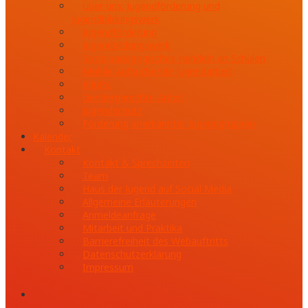
Über uns: Jugendförderung und
Jugendbildungswerk
Jugendförderung
Jugendbildungswerk
Sozialpädagogisches Handeln an Schulen
Mobile Aufsuchende Jugendarbeit
KiJuPa
Gendergerechte Arbeit
Jugendschutz
Förderung anerkannter Jugendgruppen
Kalender
Kontakt
Kontakt & Sprechzeiten
Team
Haus der Jugend auf Social Media
Allgemeine Erläuterungen
Anmeldeanfrage
Mitarbeit und Praktika
Barrierefreiheit des Webauftritts
Datenschutzerklärung
Impressum